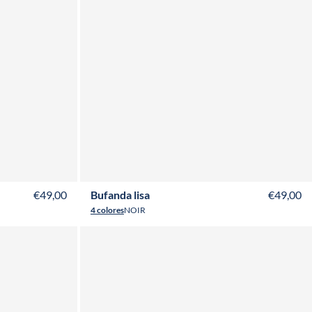
Y
ADULTO
NIÑO
€49,00
Bufanda lisa
€49,00
4 colores
NOIR