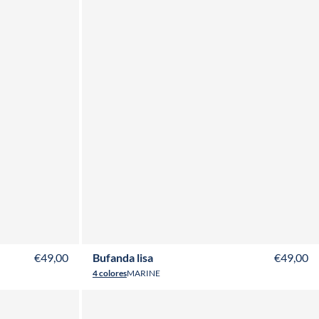
ADULTO
NIÑO
€49,00
Bufanda lisa
€49,00
4 colores
MARINE