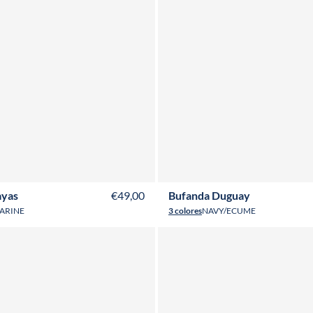
ADULTO
NIÑO
ADULTO
NIÑO
BAB
ayas
€49,00
Bufanda Duguay
ARINE
3 colores
NAVY/ECUME