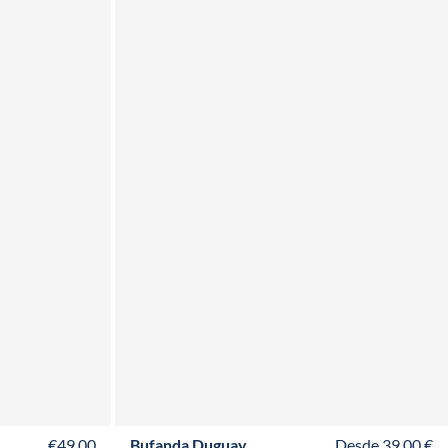
ADULTO
NIÑO
BABY
€49,00
Bufanda Duguay
Desde 39,00 €