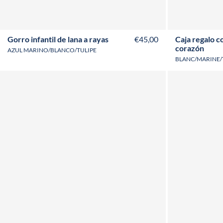
Gorro infantil de lana a rayas
€45,00
Caja regalo c
corazón
AZUL MARINO/BLANCO/TULIPE
BLANC/MARINE/