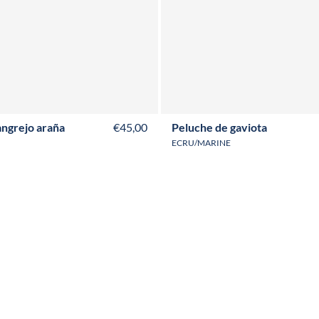
angrejo araña
€45,00
Peluche de gaviota
ECRU/MARINE