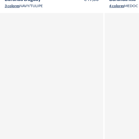
3 colores
NAVY/TULIPE
4 colores
MEDOC