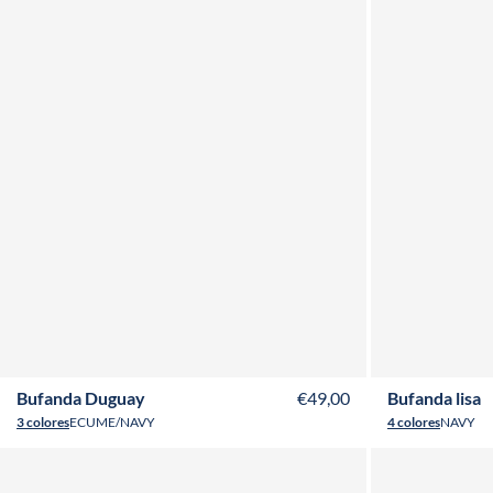
ADULTO
NIÑO
BABY
Bufanda Duguay
€49,00
Bufanda lisa
3 colores
ECUME/NAVY
4 colores
NAVY