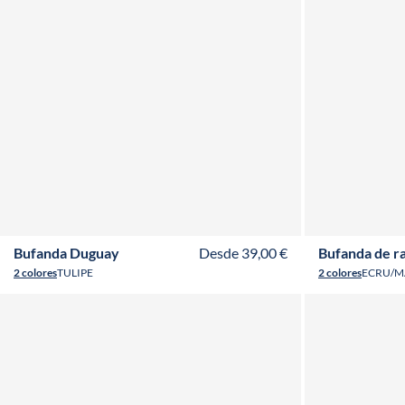
ADULTO
NIÑO
BABY
Bufanda Duguay
Desde 39,00 €
Bufanda de r
2 colores
TULIPE
2 colores
ECRU/M