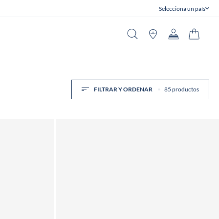
Selecciona un país
Cerrar
Buscar en
Tiendas
Cuenta
Carrito
FILTRAR Y ORDENAR
85 productos