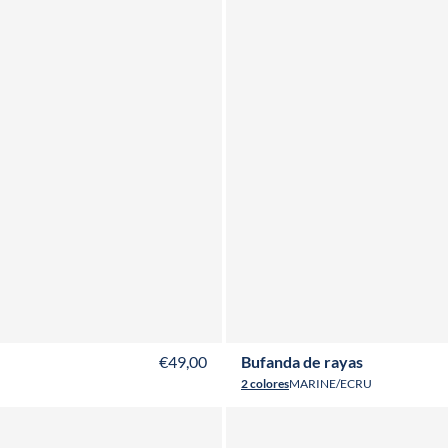
ADULTO
NIÑO
ADULTO
NIÑO
€49,00
Bufanda de rayas
2 colores
MARINE/ECRU