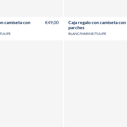
3M
6M
12M
18M
24M
3M
6M
12M
18M
24M
on camiseta con
€49,00
Caja regalo con camiseta con
parches
TULIPE
BLANC/MARINE/TULIPE