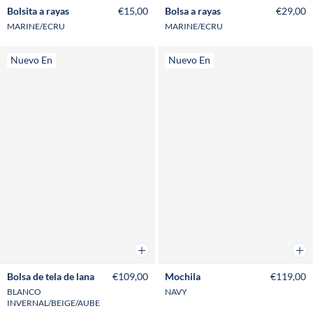
Bolsita a rayas
€15,00
Bolsa a rayas
€29,00
MARINE/ECRU
MARINE/ECRU
Nuevo En
Nuevo En
Añadir a la cesta
Añad
Bolsa de tela de lana
€109,00
Mochila
€119,00
BLANCO
NAVY
INVERNAL/BEIGE/AUBE