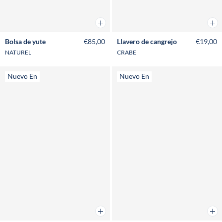
Añadir a la cesta
Añad
Bolsa de yute
€85,00
Llavero de cangrejo
€19,00
NATUREL
CRABE
Nuevo En
Nuevo En
Añadir a la cesta
Añad