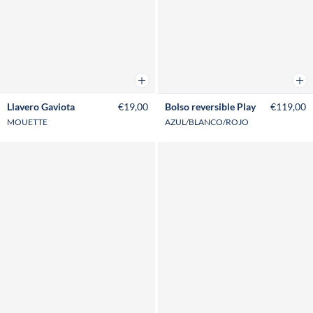
Añadir a la cesta
Añad
Llavero Gaviota
€19,00
Bolso reversible Play
€119,00
MOUETTE
AZUL/BLANCO/ROJO