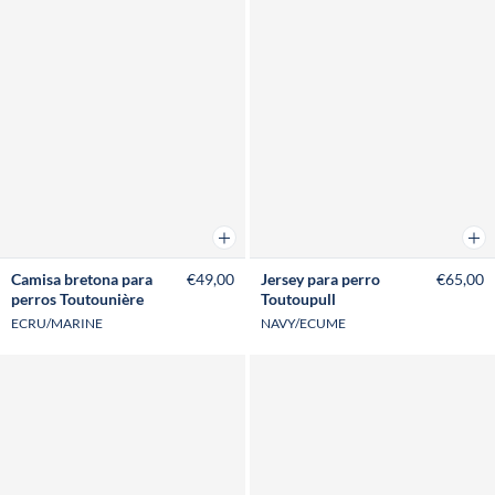
Añadir a la cesta
Añad
Camisa bretona para
€49,00
Jersey para perro
€65,00
perros Toutounière
Toutoupull
ECRU/MARINE
NAVY/ECUME