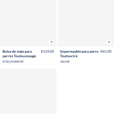
Añadir a la cesta
Añad
Bolsa de viaje para
€129,00
Impermeable para perro
€65,00
perros Toutouvoyage
Toutouciré
ECRU/MARINE
JAUNE