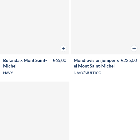
Añadir a la cesta
Añad
Bufanda x Mont Saint-
€65,00
Mondiovision jumper x
€225,00
Michel
el Mont Saint-Michel
NAVY
NAVY/MULTICO