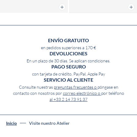
Añadir a la cesta
Añad
ENVÍO GRATUITO
en pedidos superiores a 170 €
DEVOLUCIONES
En un plazo de 30 días. Se aplican condiciones.
PAGO SEGURO
con tarjeta de crédito, PayPal, Apple Pay
SERVICIO AL CLIENTE
Consulte nuestras
preguntas frecuentes o
póngase en
contacto con nosotros por
correo electrónico o
por teléfono
al +33 2 14 73 91 37
Inicio
Visite nuestro Atelier