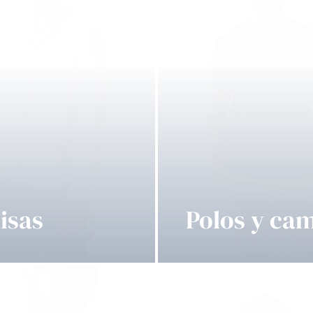
isas
Polos y cam