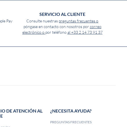
SERVICIO AL CLIENTE
pple Pay
Consulte nuestras
preguntas frecuentes o
póngase en contacto con nosotros por
correo
electrónico o
por teléfono
al +33 2 14 73 91 37
IO DE ATENCIÓN AL
¿NECESITA AYUDA?
TE
PREGUNTAS FRECUENTES