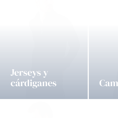
Jerseys y
cárdiganes
Cam