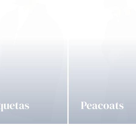
quetas
Peacoats