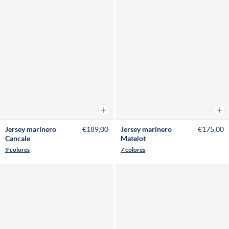
Añadir a la cesta
Añad
Jersey marinero
€189,00
Jersey marinero
€175,00
Cancale
Matelot
9 colores
7 colores