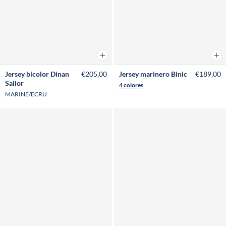
Añadir a la cesta
Añad
Jersey bicolor Dinan
€205,00
Jersey marinero Binic
€189,00
Salior
4 colores
MARINE/ECRU