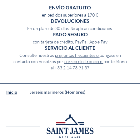
parte de Nueva Zelanda, Australia y Sudamérica, e incluso de
ENVÍO GRATUITO
Francia en el caso de algunas prendas. Todos los artesanos que
en pedidos superiores a 170 €
trabajan para la marca reciben una formación exigente y completa
DEVOLUCIONES
durante varios meses antes de trabajar de forma independiente en
En un plazo de 30 días. Se aplican condiciones.
el taller.
PAGO SEGURO
con tarjeta de crédito, PayPal, Apple Pay
¿Cómo llevar un jersey marinero de hombre?
SERVICIO AL CLIENTE
Apto para todas las estaciones y todos los tipos de cuerpo, el jersey
Consulte nuestras
preguntas frecuentes o
póngase en
marinero SAINT JAMES está disponible en lana fina o gruesa;
contacto con nosotros por
correo electrónico o
por teléfono
también hay
jerseys marinero de algodón
. El modelo auténtico tiene
al +33 2 14 73 91 37
un corte recto y ajustado y está disponible en versiones más largas
o más anchas, con un acabado acanalado en la parte inferior en
algunos modelos.
Inicio
Jerséis marineros (Hombres)
Disponible en muchos cortes, estilos y colores, el jersey marinero
para hombre revisita un gran clásico náutico, combinando elegancia
y comodidad para el día a día. Desde las tradicionales rayas azules y
blancas hasta los estampados jacquard, pasando por líneas gráficas
con un aspecto más contemporáneo o tonos lisos fáciles de
combinar, cada modelo ofrece una interpretación única de esta
prenda cálida y atemporal. Algunos cuentan con cuello alto para
mayor protección, mientras que otros apuestan por un elegante