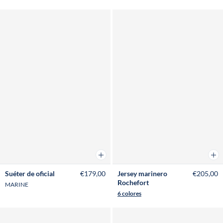
Añadir a la cesta
Añad
Suéter de oficial
€179,00
Jersey marinero
€205,00
Rochefort
MARINE
6 colores