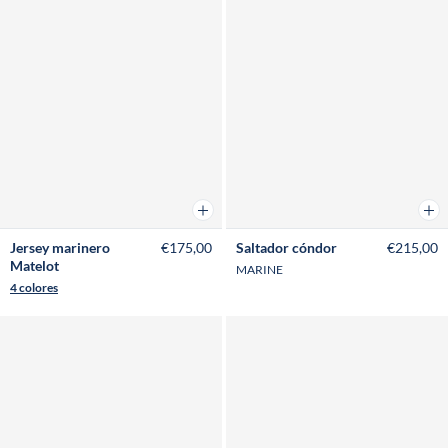
Añadir a la cesta
Añad
Jersey marinero
€175,00
Saltador cóndor
€215,00
Matelot
MARINE
4 colores