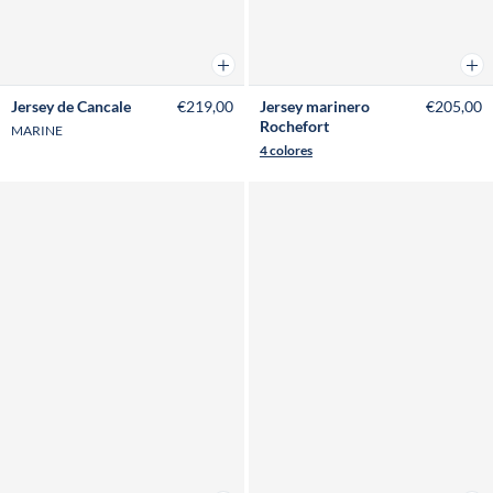
Añadir a la cesta
Añad
Jersey de Cancale
€219,00
Jersey marinero
€205,00
Rochefort
MARINE
4 colores