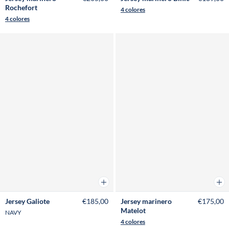
Rochefort
4 colores
4 colores
Añadir a la cesta
Añad
Jersey Galiote
€185,00
Jersey marinero
€175,00
Matelot
NAVY
4 colores