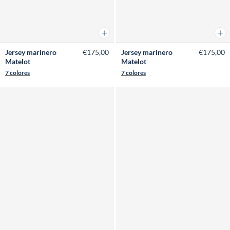
Añadir a la cesta
Añad
Jersey marinero
€175,00
Jersey marinero
€175,00
Matelot
Matelot
7 colores
7 colores