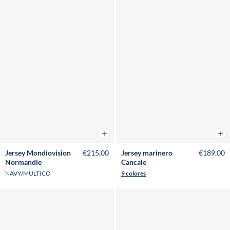
Añadir a la cesta
Añad
Jersey Mondiovision
€215,00
Jersey marinero
€189,00
Normandie
Cancale
NAVY/MULTICO
9 colores