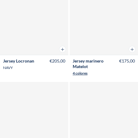
Añadir a la cesta
Añad
Jersey Locronan
€205,00
Jersey marinero
€175,00
Matelot
NAVY
4 colores