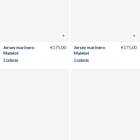
Añadir a la cesta
Añad
Jersey marinero
€175,00
Jersey marinero
€175,00
Matelot
Matelot
7 colores
7 colores