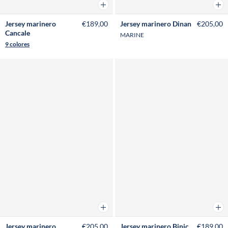
Añadir a la cesta
Añad
Jersey marinero
€189,00
Jersey marinero Dinan
€205,00
Cancale
MARINE
9 colores
Añadir a la cesta
Añad
Jersey marinero
€205,00
Jersey marinero Binic
€189,00