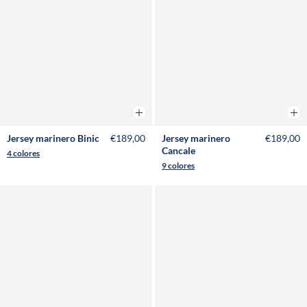
Añadir a la cesta
Añad
Jersey marinero Binic
€189,00
Jersey marinero
€189,00
Cancale
4 colores
9 colores