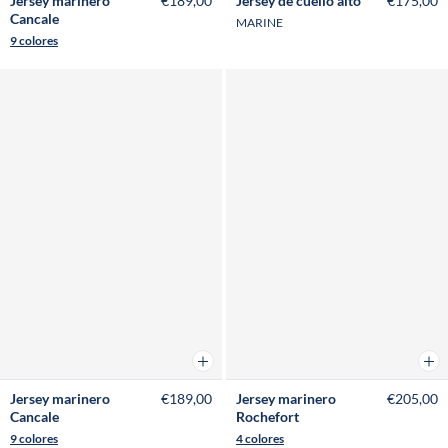
Jersey marinero
€189,00
Jersey de cuello alto
€175,00
Cancale
MARINE
9 colores
Añadir a la cesta
Añad
Jersey marinero
€189,00
Jersey marinero
€205,00
Cancale
Rochefort
9 colores
4 colores