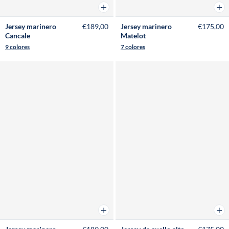
Añadir a la cesta
Añad
Jersey marinero
€189,00
Jersey marinero
€175,00
Cancale
Matelot
9 colores
7 colores
Añadir a la cesta
Añad