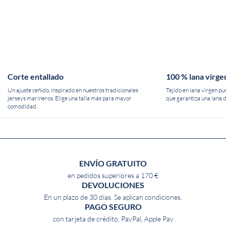
Corte entallado
100 % lana virge
Un ajuste ceñido, inspirado en nuestros tradicionales
Tejido en lana virgen pu
jerseys marineros. Elige una talla más para mayor
que garantiza una lana d
comodidad.
ENVÍO GRATUITO
en pedidos superiores a 170 €
DEVOLUCIONES
En un plazo de 30 días. Se aplican condiciones.
PAGO SEGURO
con tarjeta de crédito, PayPal, Apple Pay