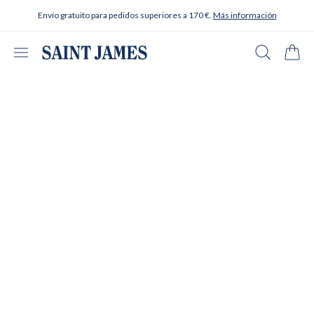
Ir al contenido
Envío gratuito para pedidos superiores a 170 €.
Más información
Abrir menú
Buscar en
Carrit