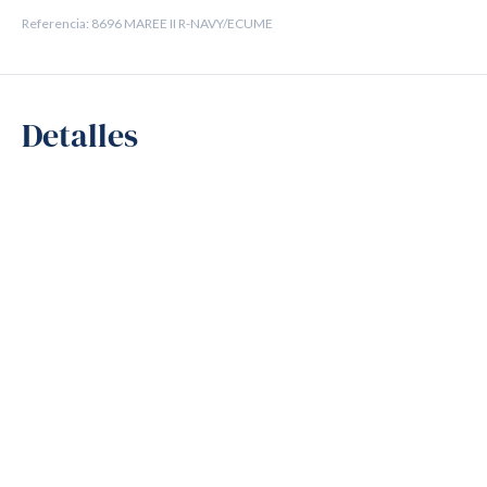
Referencia: 8696 MAREE II R-NAVY/ECUME
Detalles