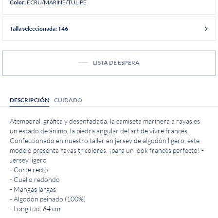
ECRU/MARINE/TULIPE
Color:
Talla seleccionada: T46
LISTA DE ESPERA
DESCRIPCIÓN
CUIDADO
Atemporal, gráfica y desenfadada, la camiseta marinera a rayas es
un estado de ánimo, la piedra angular del art de vivre francés.
Confeccionado en nuestro taller en jersey de algodón ligero, este
modelo presenta rayas tricolores, ¡para un look francés perfecto! -
Jersey ligero
- Corte recto
- Cuello redondo
- Mangas largas
- Algodón peinado (100%)
- Longitud: 64 cm