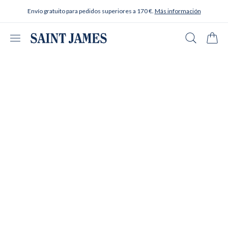
Ir al contenido
Envío gratuito para pedidos superiores a 170 €.
Más información
Abrir menú
Buscar en
Carrit