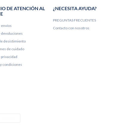
IO DE ATENCIÓN AL
¿NECESITA AYUDA?
TE
PREGUNTAS FRECUENTES
e envíos
Contacto con nosotros
de devoluciones
e desistimiento
ones de cuidado
e privacidad
y condiciones
e Pay
Colissimo