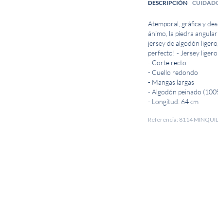
DESCRIPCIÓN
CUIDAD
Atemporal, gráfica y de
ánimo, la piedra angular
jersey de algodón ligero
perfecto! - Jersey ligero
- Corte recto
- Cuello redondo
- Mangas largas
- Algodón peinado (100
- Longitud: 64 cm
Referencia: 8114 MINQU