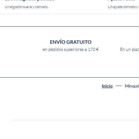
Un algodón suave y cómodo.
Un ajuste cómodo y u
ENVÍO GRATUITO
en pedidos superiores a 170 €
En un plaz
Minquid
Inicio