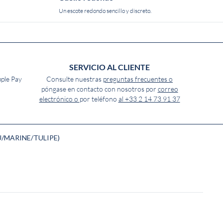
Un escote redondo sencillo y discreto.
SERVICIO AL CLIENTE
pple Pay
Consulte nuestras
preguntas frecuentes o
póngase en contacto con nosotros por
correo
electrónico o
por teléfono
al +33 2 14 73 91 37
ECRU/MARINE/TULIPE)