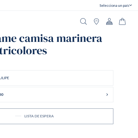
Selecciona un país
Cerrar
Buscar en
Tiendas
Cuenta
Carrito
ame camisa marinera
tricolores
ULIPE
50
LISTA DE ESPERA