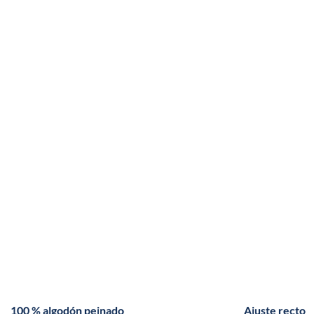
100 % algodón peinado
Ajuste recto