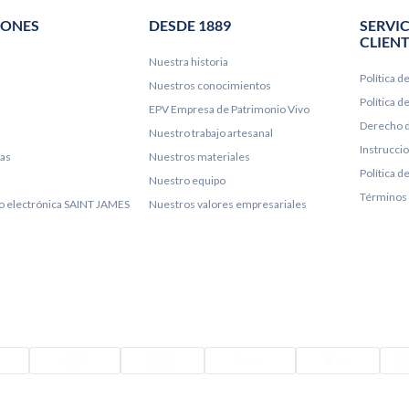
IONES
DESDE 1889
SERVIC
CLIEN
Nuestra historia
Política d
Nuestros conocimientos
Política 
EPV Empresa de Patrimonio Vivo
Derecho d
Nuestro trabajo artesanal
Instrucci
ías
Nuestros materiales
Política d
Nuestro equipo
Términos 
lo electrónica SAINT JAMES
Nuestros valores empresariales
Visado
Mastercard
Amex
PayPal
Appl