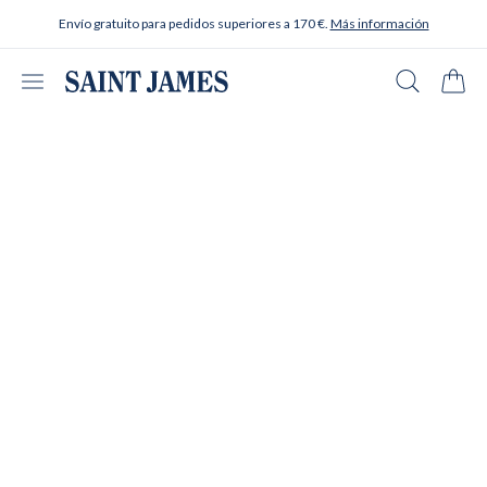
Ir al contenido
Envío gratuito para pedidos superiores a 170 €.
Más información
Abrir menú
Buscar en
Carrit