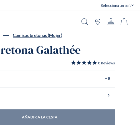
Selecciona un país
Cerrar
Buscar en
Tiendas
Cuenta
Carrito
Camisas bretonas (Mujer)
retona Galathée
8
Reviews
+ 8
AÑADIR A LA CESTA