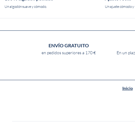
Un algodón suave y cómodo.
Un ajuste cómodo y u
ENVÍO GRATUITO
en pedidos superiores a 170 €
En un plaz
Inicio