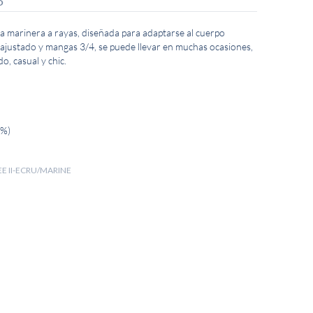
O
a marinera a rayas, diseñada para adaptarse al cuerpo
ajustado y mangas 3/4, se puede llevar en muchas ocasiones,
, casual y chic.
 %)
EE II-ECRU/MARINE