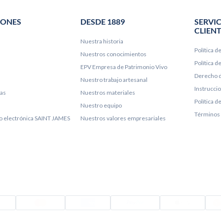
IONES
DESDE 1889
SERVIC
CLIEN
Nuestra historia
Política d
Nuestros conocimientos
Política 
EPV Empresa de Patrimonio Vivo
Derecho d
Nuestro trabajo artesanal
Instrucci
ías
Nuestros materiales
Política d
Nuestro equipo
Términos 
lo electrónica SAINT JAMES
Nuestros valores empresariales
Visado
Mastercard
Amex
PayPal
Appl