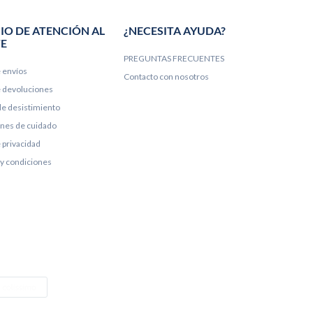
IO DE ATENCIÓN AL
¿NECESITA AYUDA?
TE
PREGUNTAS FRECUENTES
e envíos
Contacto con nosotros
de devoluciones
e desistimiento
ones de cuidado
e privacidad
y condiciones
e Pay
Colissimo