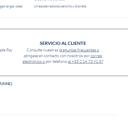
gas largas, ideal
Un escote redondo sencillo y discreto.
SERVICIO AL CLIENTE
pple Pay
Consulte nuestras
preguntas frecuentes o
póngase en contacto con nosotros por
correo
electrónico o
por teléfono
al +33 2 14 73 91 37
ARINE)