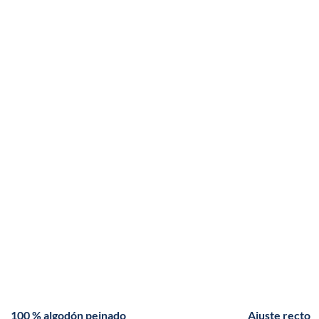
100 % algodón peinado
Ajuste recto