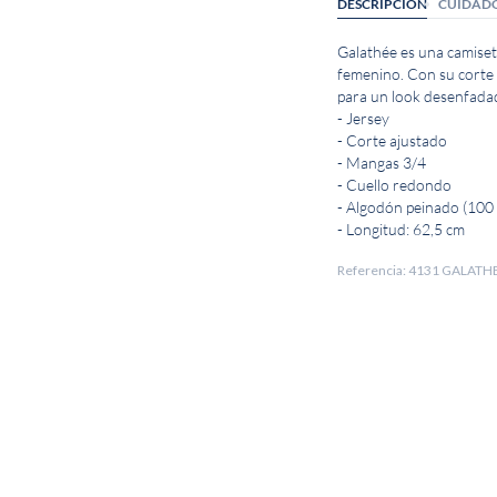
DESCRIPCIÓN
CUIDAD
Galathée es una camiset
femenino. Con su corte 
para un look desenfadado
- Jersey
- Corte ajustado
- Mangas 3/4
- Cuello redondo
- Algodón peinado (100
- Longitud: 62,5 cm
Referencia: 4131 GALATH