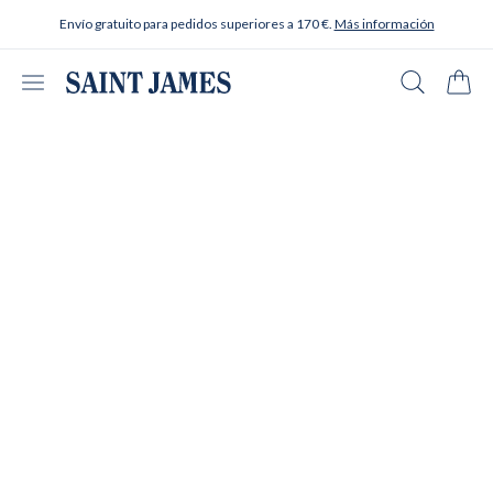
Ir al contenido
Envío gratuito para pedidos superiores a 170 €.
Más información
Abrir menú
Buscar en
Carrit