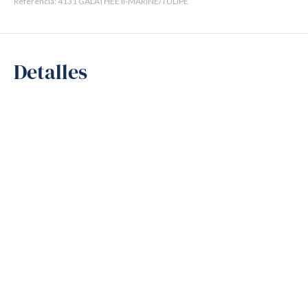
Referencia: 4131 GALATHEE II-MARINE/TULIPE
Detalles