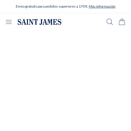
Ir al contenido
Envío gratuito para pedidos superiores a 170 €.
Más información
Abrir menú
Buscar en
Carrit