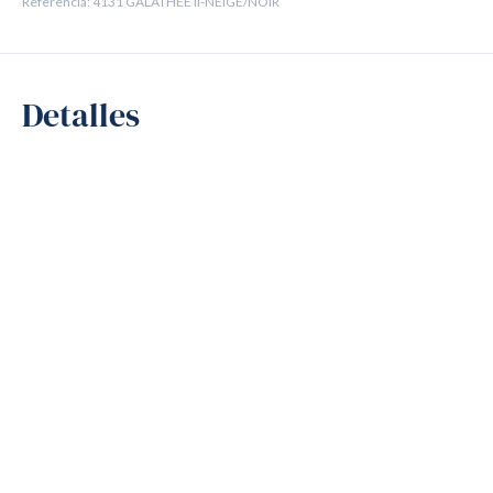
Referencia: 4131 GALATHEE II-NEIGE/NOIR
Detalles