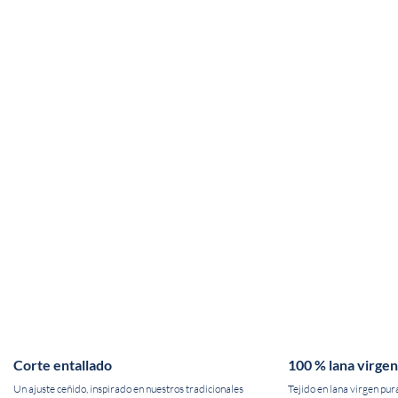
Corte entallado
100 % lana virgen
Un ajuste ceñido, inspirado en nuestros tradicionales
Tejido en lana virgen pur