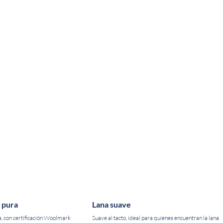
 pura
Lana suave
a, con certificación Woolmark
Suave al tacto, ideal para quienes encuentran la lana