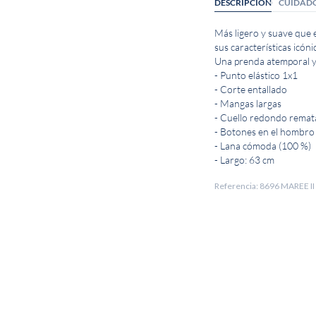
DESCRIPCIÓN
CUIDAD
Más ligero y suave que 
sus características icón
Una prenda atemporal y
- Punto elástico 1x1
- Corte entallado
- Mangas largas
- Cuello redondo rema
- Botones en el hombro 
- Lana cómoda (100 %)
- Largo: 63 cm
Referencia: 8696 MAREE I