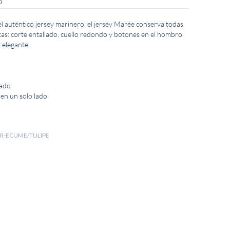
O
el auténtico jersey marinero, el jersey Marée conserva todas
icas: corte entallado, cuello redondo y botones en el hombro.
 elegante.
tado
en un solo lado
I R-ECUME/TULIPE