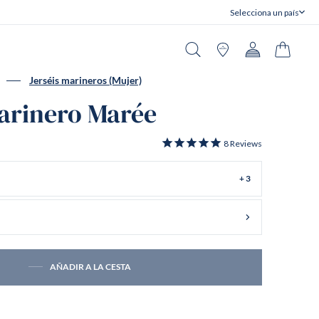
Selecciona un país
Cerrar
Buscar en
Tiendas
Cuenta
Carrito
Jerséis marineros (Mujer)
arinero Marée
8
Reviews
+ 3
AÑADIR A LA CESTA