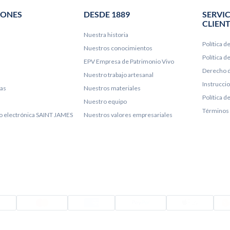
IONES
DESDE 1889
SERVIC
CLIEN
Nuestra historia
Política d
Nuestros conocimientos
Política 
EPV Empresa de Patrimonio Vivo
Derecho d
Nuestro trabajo artesanal
Instrucci
ías
Nuestros materiales
Política d
Nuestro equipo
Términos 
lo electrónica SAINT JAMES
Nuestros valores empresariales
Visado
Mastercard
Amex
PayPal
Appl