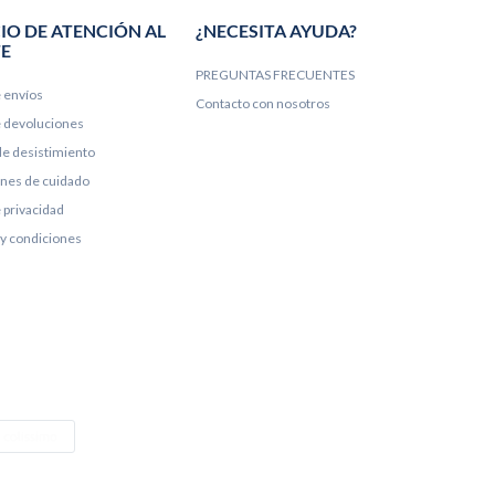
IO DE ATENCIÓN AL
¿NECESITA AYUDA?
TE
PREGUNTAS FRECUENTES
e envíos
Contacto con nosotros
de devoluciones
e desistimiento
ones de cuidado
e privacidad
y condiciones
e Pay
Colissimo