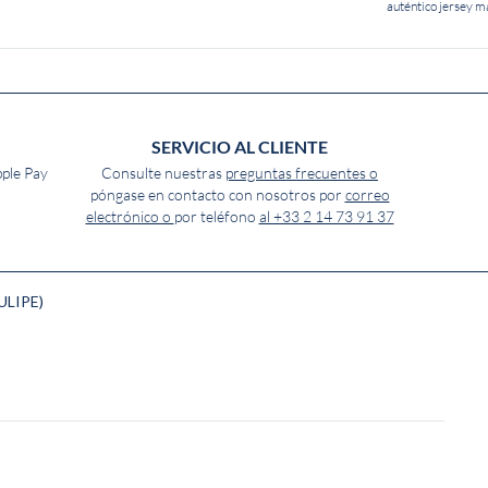
auténtico jersey m
SERVICIO AL CLIENTE
pple Pay
Consulte nuestras
preguntas frecuentes o
póngase en contacto con nosotros por
correo
electrónico o
por teléfono
al +33 2 14 73 91 37
ULIPE)