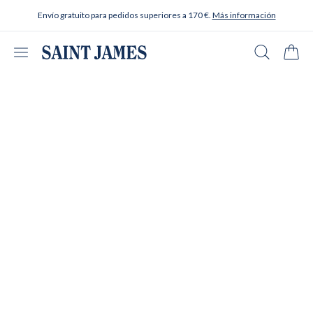
Ir al contenido
Envío gratuito para pedidos superiores a 170 €.
Más información
Abrir menú
Buscar en
Carrit