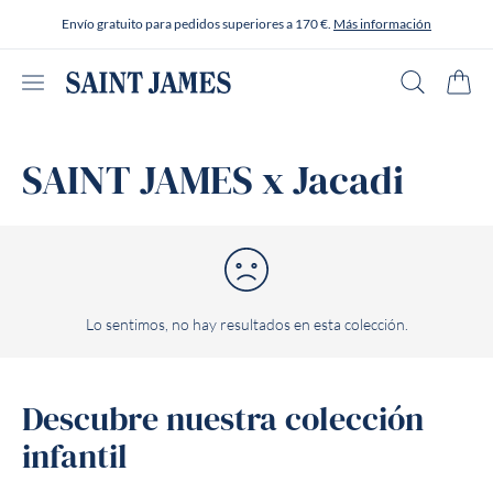
Ir al contenido
Envío gratuito para pedidos superiores a 170 €.
Más información
Abrir menú
Buscar en
Carrit
SAINT JAMES x Jacadi
Lo sentimos, no hay resultados en esta colección.
Descubre nuestra colección
infantil