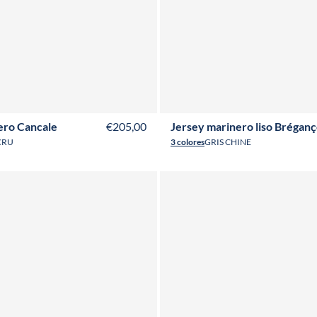
S
M
L
XL
XXL
3XL
T36
T38
T40
T42
T44
T
ero Cancale
€205,00
Jersey marinero liso Brégan
CRU
3 colores
GRIS CHINE