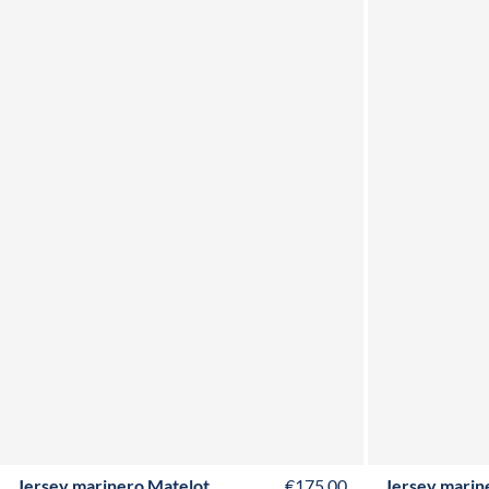
XS
S
M
L
XL
XXL
3XL
Jersey marinero Matelot
€175,00
Jersey marin