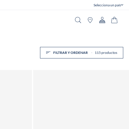
Selecciona un país
Cerrar
Buscar en
Tiendas
Cuenta
Carrito
FILTRAR Y ORDENAR
115 productos