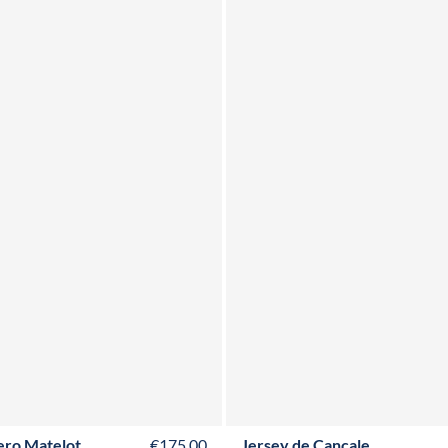
XS
S
M
L
XL
XXL
3XL
S
M
L
XL
XXL
3XL
ero Matelot
€175,00
Jersey de Cancale