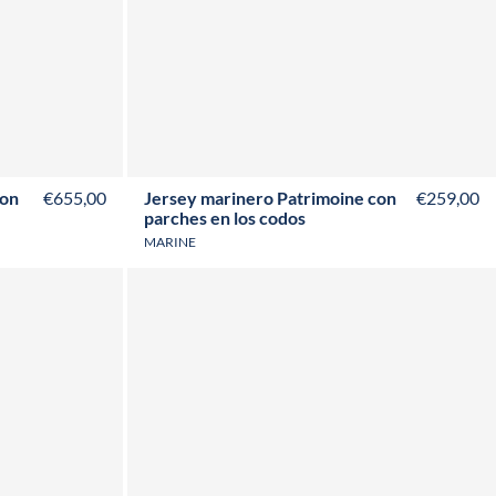
46
S
M
L
XL
XXL
3XL
çon
€655,00
Jersey marinero Patrimoine con
€259,00
parches en los codos
MARINE