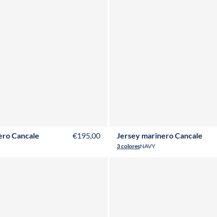
8
T40
T42
T44
T46
T48
T50
T52
T36
T38
T40
T42
T44
T46
T48
ero Cancale
€195,00
Jersey marinero Cancale
3 colores
NAVY