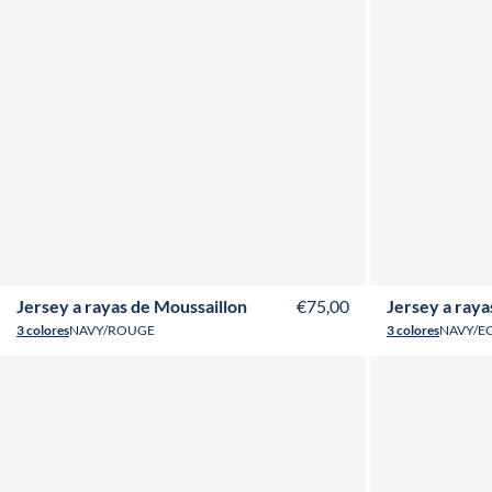
2Y
3Y
4Y
6Y
8Y
10Y
12Y
14Y
16Y
2Y
3
Jersey a rayas de Moussaillon
€75,00
Jersey a raya
3 colores
NAVY/ROUGE
3 colores
NAVY/E