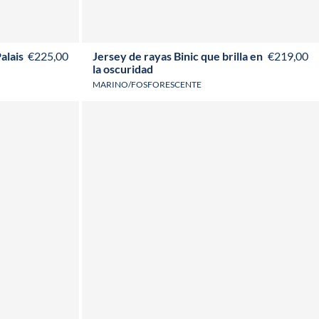
XS
S
M
L
XL
XXL
3XL
4XL
alais
€225,00
Jersey de rayas Binic que brilla en
€219,00
la oscuridad
MARINO/FOSFORESCENTE