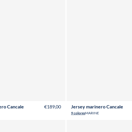
XS
S
M
L
XL
XXL
3XL
4XL
XS
S
M
L
XL
XXL
3XL
4X
ero Cancale
€189,00
Jersey marinero Cancale
9 colores
MARINE