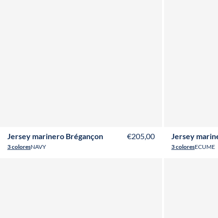
T36
T38
T40
T42
T44
T46
T48
T50
T52
T36
T3
Jersey marinero Brégançon
€205,00
Jersey marin
3 colores
NAVY
3 colores
ECUME