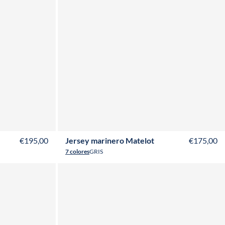
T50
T52
XS
S
M
L
XL
XXL
3XL
€195,00
Jersey marinero Matelot
€175,00
7 colores
GRIS