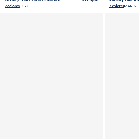
7 colores
ECRU
7 colores
MARINE