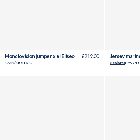
XS
S
M
L
XL
XXL
3XL
Mondiovision jumper x el Elíseo
€219,00
Jersey marin
NAVY/MULTICO
2 colores
NAVY/E