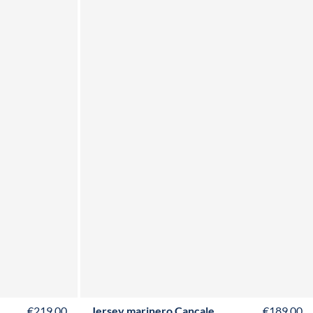
XS
S
M
L
XL
XXL
3XL
4XL
€219,00
Jersey marinero Cancale
€189,00