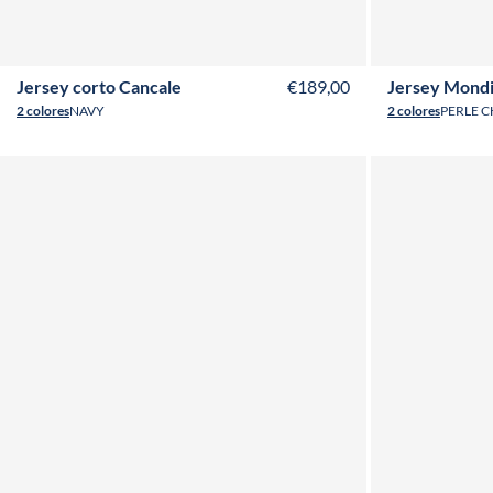
T36
T38
T40
T42
T44
T46
T48
Jersey corto Cancale
€189,00
Jersey Mondi
2 colores
NAVY
2 colores
PERLE 