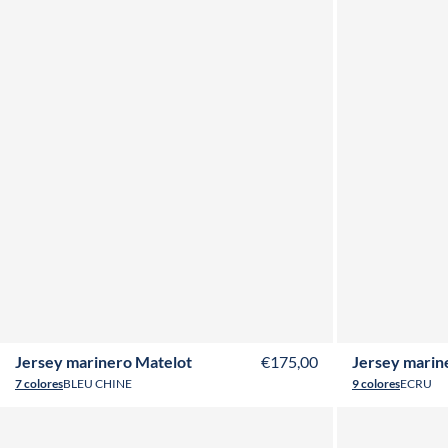
XS
S
M
L
XL
XXL
3XL
Jersey marinero Matelot
€175,00
Jersey marin
7 colores
BLEU CHINE
9 colores
ECRU