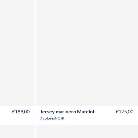
L
XS
S
M
L
XL
XXL
3XL
€189,00
Jersey marinero Matelot
€175,00
7 colores
NOIR