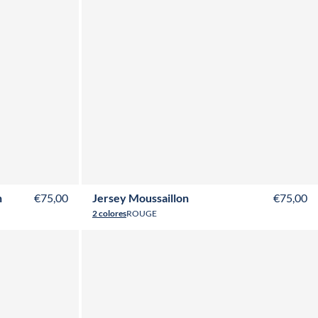
Y
16Y
2Y
3Y
4Y
6Y
8Y
10Y
12Y
14Y
16Y
n
€75,00
Jersey Moussaillon
€75,00
2 colores
ROUGE