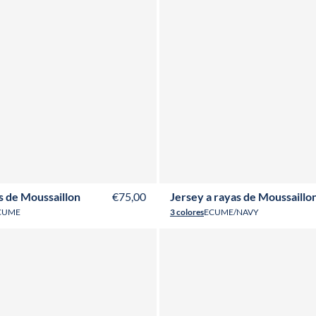
Y
4Y
6Y
8Y
10Y
12Y
14Y
16Y
2Y
3Y
4Y
6Y
8Y
10Y
12Y
14
s de Moussaillon
€75,00
Jersey a rayas de Moussaillo
CUME
3 colores
ECUME/NAVY