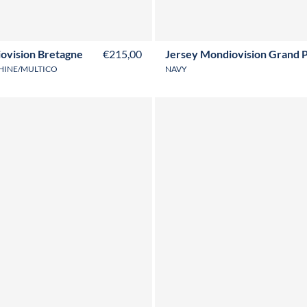
S
M
L
XL
XXL
3XL
XS
S
M
L
XL
XXL
3XL
ovision Bretagne
€215,00
Jersey Mondiovision Grand P
CHINE/MULTICO
NAVY