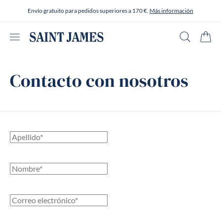
Ir al contenido
Envío gratuito para pedidos superiores a 170 €.
Más información
Abrir menú
Buscar en
Carrit
Contacto con nosotros