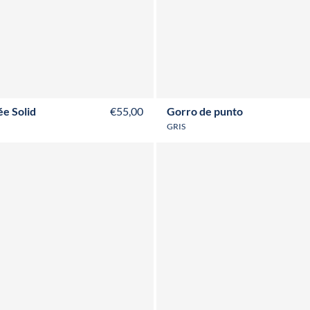
e Solid
€55,00
Gorro de punto
GRIS