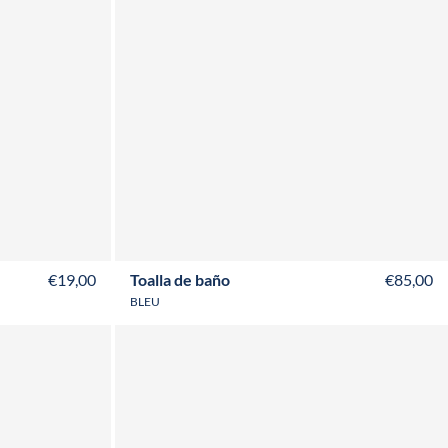
€19,00
Toalla de baño
€85,00
BLEU