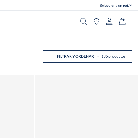
Selecciona un país
Cerrar
Buscar en
Tiendas
Cuenta
Carrito
FILTRAR Y ORDENAR
135 productos