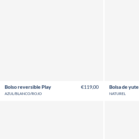
Bolso reversible Play
€119,00
Bolsa de yute
AZUL/BLANCO/ROJO
NATUREL