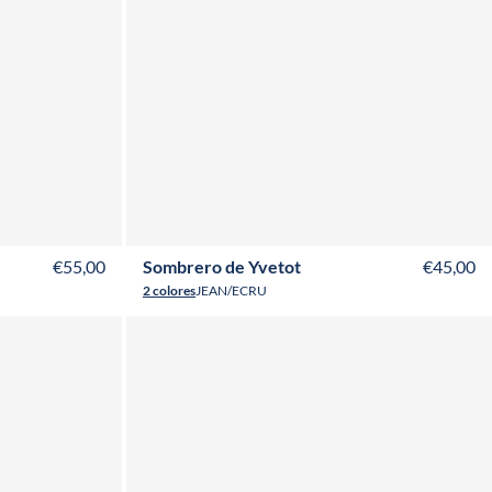
€55,00
Sombrero de Yvetot
€45,00
2 colores
JEAN/ECRU