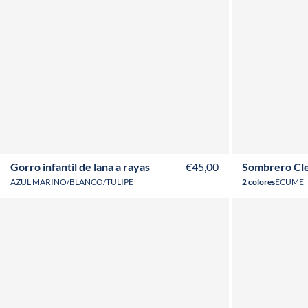
Gorro infantil de lana a rayas
€45,00
Sombrero Cle
AZUL MARINO/BLANCO/TULIPE
2 colores
ECUME