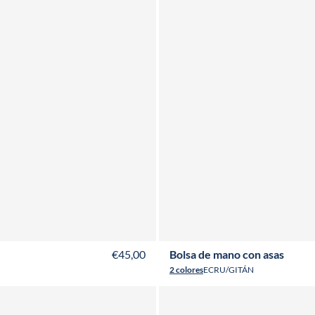
€45,00
Bolsa de mano con asas
2 colores
ECRU/GITÁN