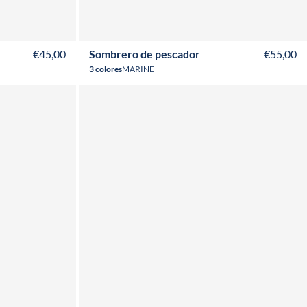
€45,00
Sombrero de pescador
€55,00
3 colores
MARINE