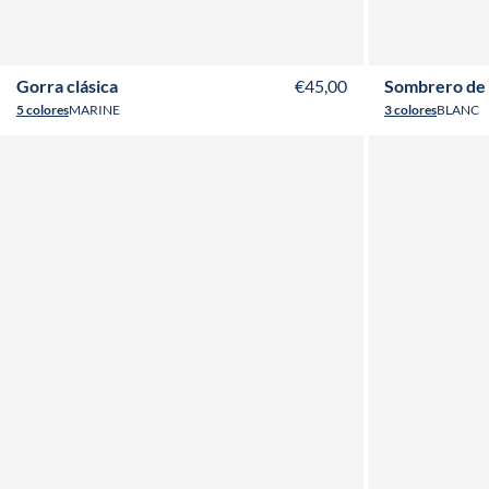
Gorra clásica
€45,00
Sombrero de
5 colores
MARINE
3 colores
BLANC