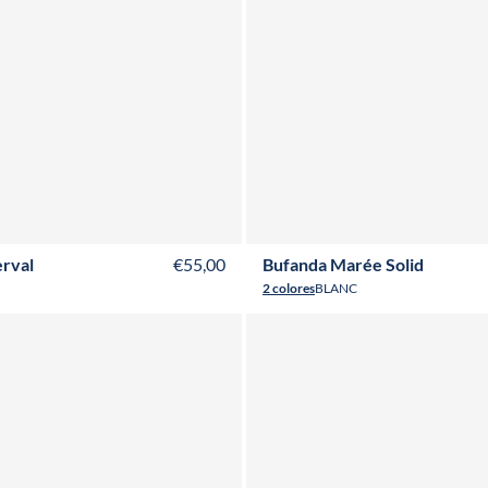
rval
€55,00
Bufanda Marée Solid
2 colores
BLANC