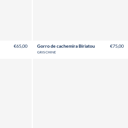
€65,00
Gorro de cachemira Biriatou
€75,00
GRIS CHINE