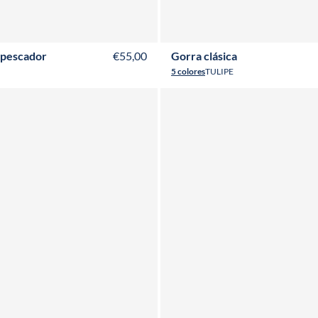
 pescador
€55,00
Gorra clásica
5 colores
TULIPE