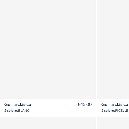
Gorra clásica
€45,00
Gorra clásica
5 colores
BLANC
5 colores
FICELLE