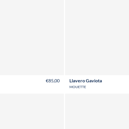
€85,00
Llavero Gaviota
MOUETTE