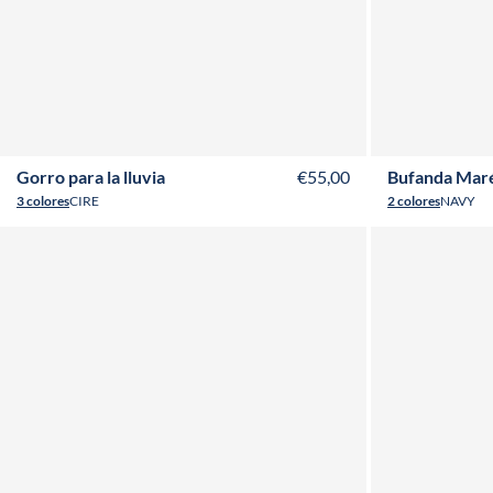
T1
T2
Gorro para la lluvia
€55,00
Bufanda Maré
3 colores
CIRE
2 colores
NAVY