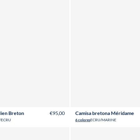
XS
S
M
L
XL
XXL
3XL
4XL
T36
T38
T40
T42
T44
T46
T48
ien Breton
€95,00
Camisa bretona Méridame
/ECRU
6 colores
ECRU/MARINE