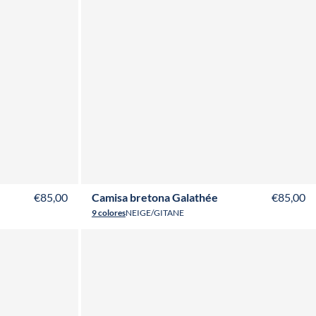
L
T36
T38
T40
T42
T44
T46
T48
T50
T52
€85,00
Camisa bretona Galathée
€85,00
9 colores
NEIGE/GITANE