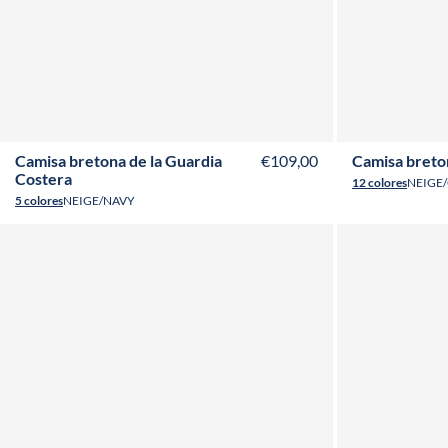
T36
T38
T40
T42
T44
T46
T48
T50
T52
Camisa bretona de la Guardia
€109,00
Camisa breto
Costera
12 colores
NEIGE
5 colores
NEIGE/NAVY