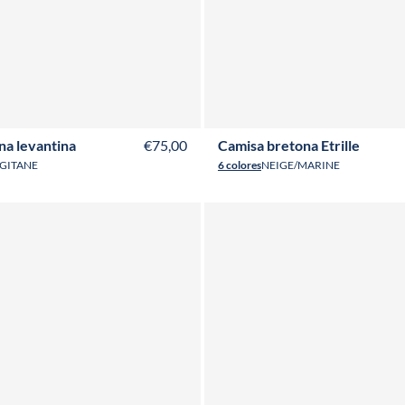
XS
S
M
L
XL
XXL
3XL
4XL
T36
T38
T40
T42
T44
T46
T48
na levantina
€75,00
Camisa bretona Etrille
/GITANE
6 colores
NEIGE/MARINE