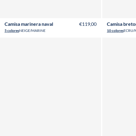
XS
S
M
L
XL
XXL
3XL
T34
T3
Camisa marinera naval
€119,00
Camisa bret
5 colores
NEIGE/MARINE
10 colores
ECRU/