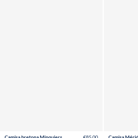
XS
S
M
L
XL
XXL
3XL
4XL
Camisa bretona Minquiers
€85,00
Camisa Mérid