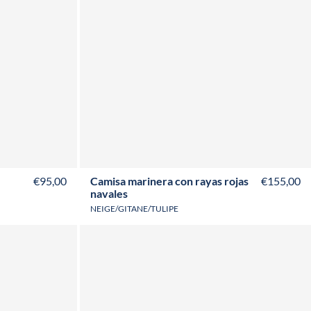
T50
T52
XS
S
M
L
XL
XXL
3XL
€95,00
Camisa marinera con rayas rojas
€155,00
navales
NEIGE/GITANE/TULIPE