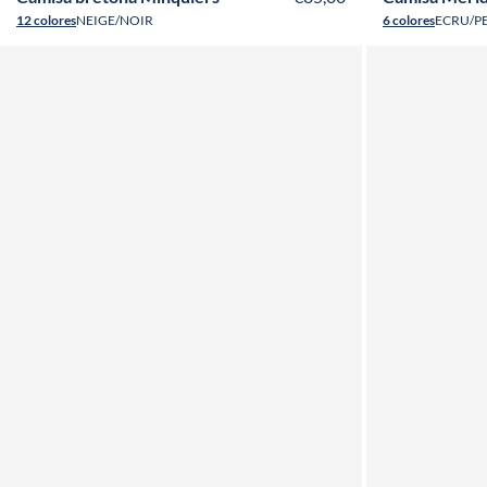
12 colores
NEIGE/NOIR
6 colores
ECRU/P