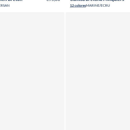
ERSAN
12 colores
MARINE/ECRU