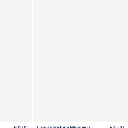
L
XS
S
M
L
XL
XXL
3XL
4XL
€85,00
Camisa bretona Minquiers
€85,00