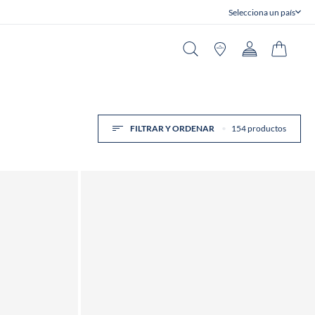
Selecciona un país
Cerrar
Buscar en
Tiendas
Cuenta
Carrito
FILTRAR Y ORDENAR
154 productos