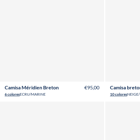
XS
S
M
L
XL
XXL
3XL
4XL
T34
T3
Camisa Méridien Breton
€95,00
Camisa bret
6 colores
ECRU/MARINE
10 colores
NEIGE