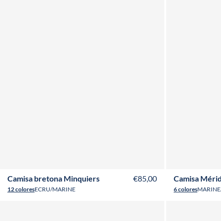
XS
S
M
L
XL
XXL
3XL
4XL
Camisa bretona Minquiers
€85,00
Camisa Mérid
12 colores
ECRU/MARINE
6 colores
MARINE