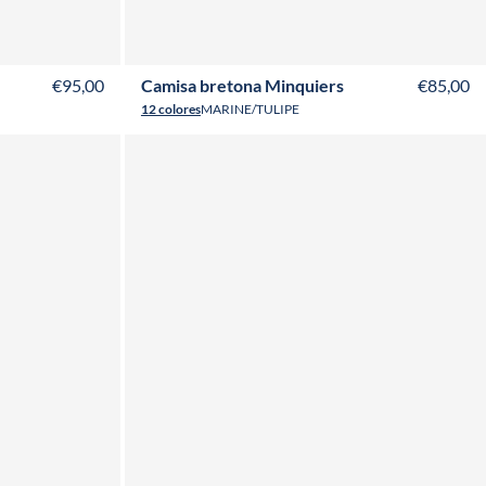
T50
T52
XS
S
M
L
XL
XXL
3XL
4XL
€95,00
Camisa bretona Minquiers
€85,00
12 colores
MARINE/TULIPE