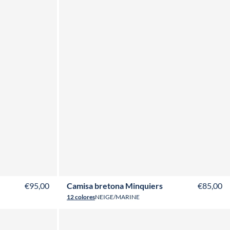
T50
T52
XS
S
M
L
XL
XXL
3XL
4XL
€95,00
Camisa bretona Minquiers
€85,00
12 colores
NEIGE/MARINE