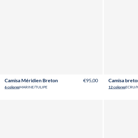
XS
S
M
L
XL
XXL
3XL
4XL
Camisa Méridien Breton
€95,00
Camisa breto
6 colores
MARINE/TULIPE
12 colores
ECRU/