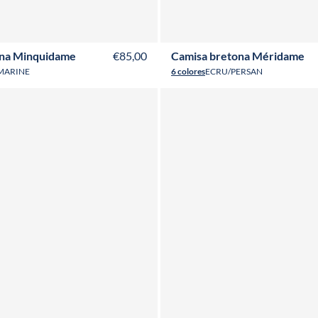
6
T38
T40
T42
T44
T46
T48
T50
T36
T38
T40
T42
T44
T46
T48
ona Minquidame
€85,00
Camisa bretona Méridame
MARINE
6 colores
ECRU/PERSAN