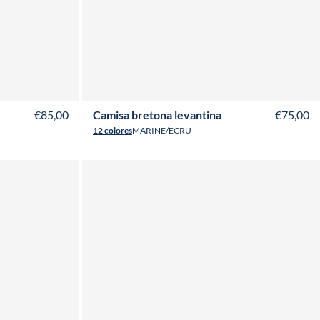
T50
T52
XS
S
M
L
XL
XXL
3XL
4XL
€85,00
Camisa bretona levantina
€75,00
12 colores
MARINE/ECRU