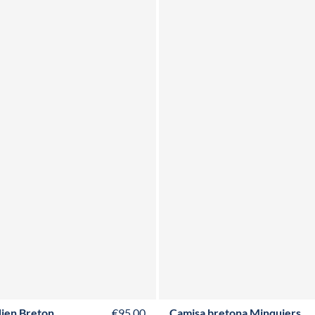
XS
S
M
L
XL
XXL
3XL
4XL
XS
S
M
L
XL
XXL
3XL
4X
ien Breton
€95,00
Camisa bretona Minquiers