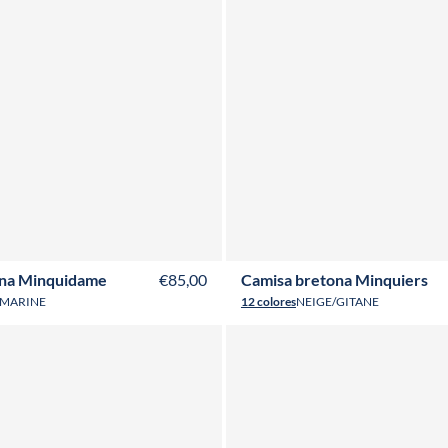
6
T38
T40
T42
T44
T46
T48
T50
XS
S
M
L
XL
XXL
3XL
4X
ona Minquidame
€85,00
Camisa bretona Minquiers
/MARINE
12 colores
NEIGE/GITANE