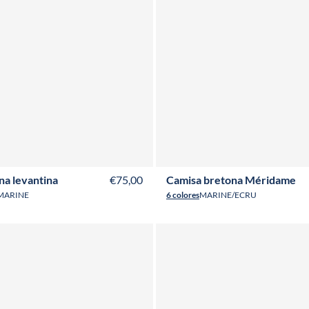
XS
S
M
L
XL
XXL
3XL
4XL
T36
T38
T40
T42
T44
T46
T48
na levantina
€75,00
Camisa bretona Méridame
MARINE
6 colores
MARINE/ECRU