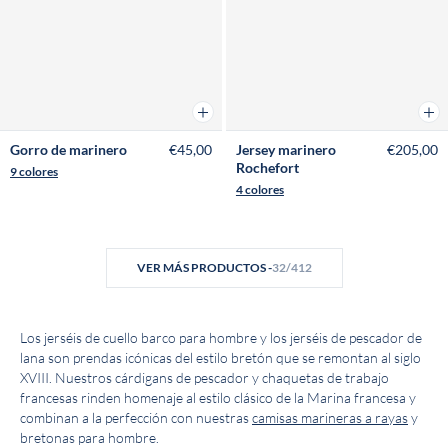
Añadir a la cesta
Añad
Gorro de marinero
€45,00
Jersey marinero
€205,00
Rochefort
9 colores
4 colores
VER MÁS PRODUCTOS -
32/412
Los jerséis de cuello barco para hombre y los jerséis de pescador de
lana son prendas icónicas del estilo bretón que se remontan al siglo
XVIII. Nuestros cárdigans de pescador y chaquetas de trabajo
francesas rinden homenaje al estilo clásico de la Marina francesa y
combinan a la perfección con nuestras
camisas marineras a rayas
y
bretonas para hombre.