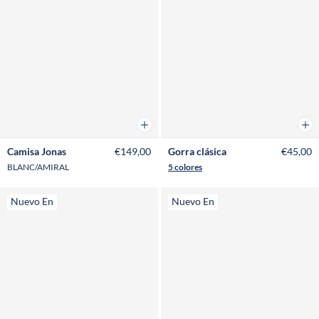
Añadir a la cesta
Añad
Camisa Jonas
€149,00
Gorra clásica
€45,00
BLANC/AMIRAL
5 colores
Nuevo En
Nuevo En