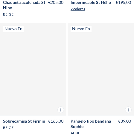
Chaqueta acolchada St
€205,00
Impermeable St Hélio
€195,00
Nino
2 colores
BEIGE
Nuevo En
Nuevo En
Añadir a la cesta
Añad
Sobrecamisa St Firmin
€165,00
Pañuelo tipo bandana
€39,00
Sophie
BEIGE
AUBE