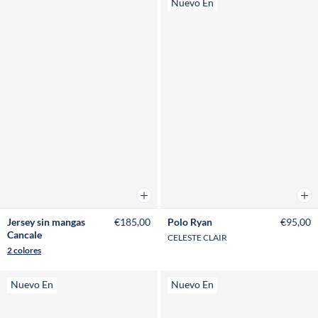
Nuevo En
Añadir a la cesta
Añad
Jersey sin mangas
€185,00
Polo Ryan
€95,00
Cancale
CELESTE CLAIR
2 colores
Nuevo En
Nuevo En