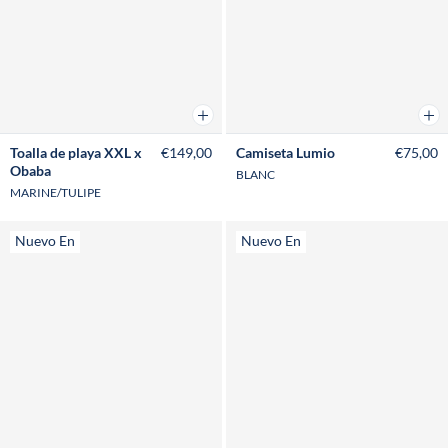
Añadir a la cesta
Añad
Toalla de playa XXL x
€149,00
Camiseta Lumio
€75,00
Obaba
BLANC
MARINE/TULIPE
Nuevo En
Nuevo En