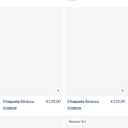
Añadir a la cesta
Añad
Chaqueta Sirocco
€139,00
Chaqueta Sirocco
€139,00
4 colores
4 colores
Nuevo En