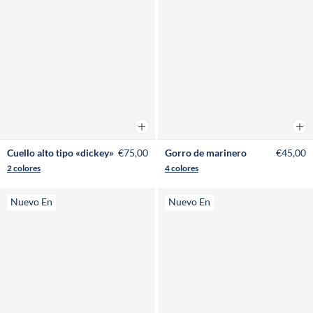
Añadir a la cesta
Añad
Cuello alto tipo «dickey»
€75,00
Gorro de marinero
€45,00
2 colores
4 colores
Nuevo En
Nuevo En