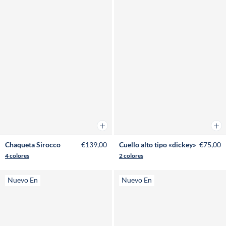
Añadir a la cesta
Añad
Chaqueta Sirocco
€139,00
Cuello alto tipo «dickey»
€75,00
4 colores
2 colores
Nuevo En
Nuevo En