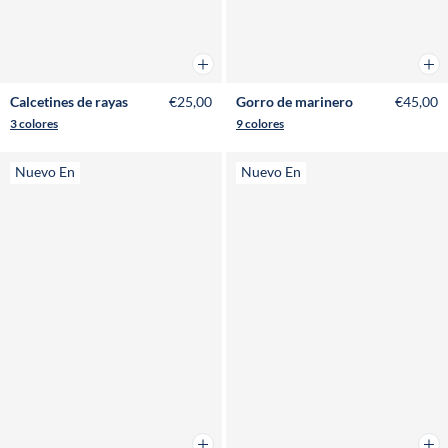
Añadir a la cesta
Añad
Calcetines de rayas
€25,00
Gorro de marinero
€45,00
3 colores
9 colores
Nuevo En
Nuevo En
Añadir a la cesta
Añad