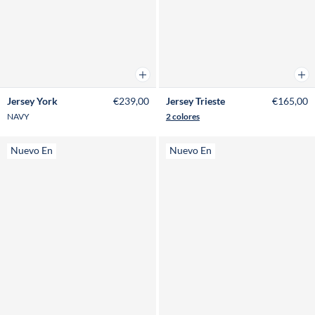
Añadir a la cesta
Añad
Jersey York
€239,00
Jersey Trieste
€165,00
NAVY
2 colores
Nuevo En
Nuevo En