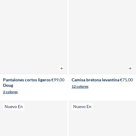
Añadir a la cesta
Añad
Pantalones cortos ligeros
€99,00
Camisa bretona levantina
€75,00
Doug
12 colores
2 colores
Nuevo En
Nuevo En