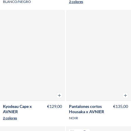
BLANCO/NEGRO
2 colores
Añadir a la cesta
Añad
Kyodeau Cape x
€129,00
Pantalones cortos
€135,00
AVNIER
Housaka x AVNIER
2 colores
NOIR