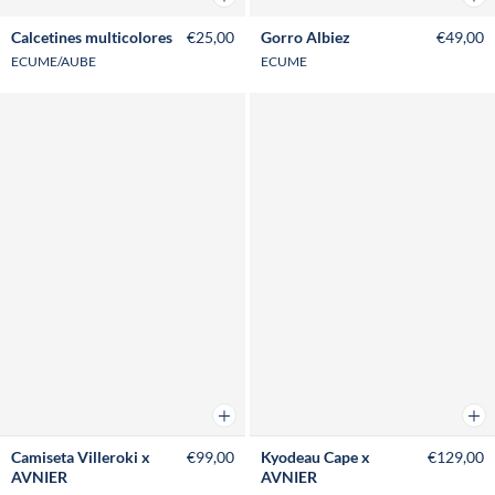
Calcetines multicolores
€25,00
Gorro Albiez
€49,00
ECUME/AUBE
ECUME
Añadir a la cesta
Añad
Camiseta Villeroki x
€99,00
Kyodeau Cape x
€129,00
AVNIER
AVNIER