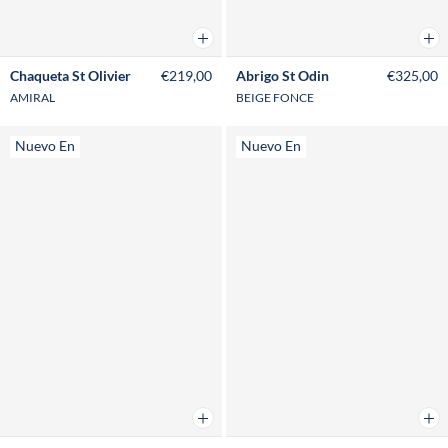
Añadir a la cesta
Añad
Chaqueta St Olivier
€219,00
Abrigo St Odin
€325,00
AMIRAL
BEIGE FONCE
Nuevo En
Nuevo En
Añadir a la cesta
Añad