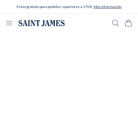
Ir al contenido
Envío gratuito para pedidos superiores a 170 €.
Más información
Abrir menú
Buscar en
Carrit