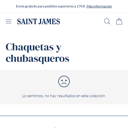
Ir al contenido
Envío gratuito para pedidos superiores a 170 €.
Más información
Abrir menú
Buscar en
Carrit
Chaquetas y
chubasqueros
Lo sentimos, no hay resultados en esta colección.