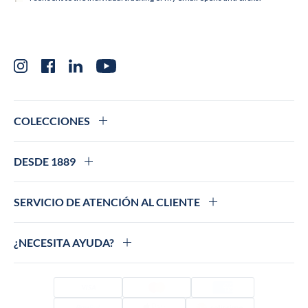
Instagram
Facebook
LinkedIn
YouTube
COLECCIONES
DESDE 1889
SERVICIO DE ATENCIÓN AL CLIENTE
¿NECESITA AYUDA?
Visado
Mastercard
Amex
PayPal
Apple Pay
Colissimo