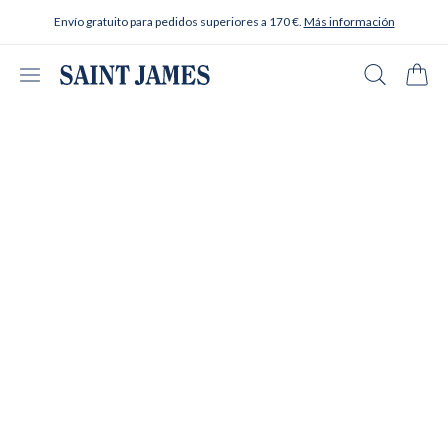
Ir al contenido
Envío gratuito para pedidos superiores a 170 €.
Más información
Abrir menú
Buscar en
Carrit