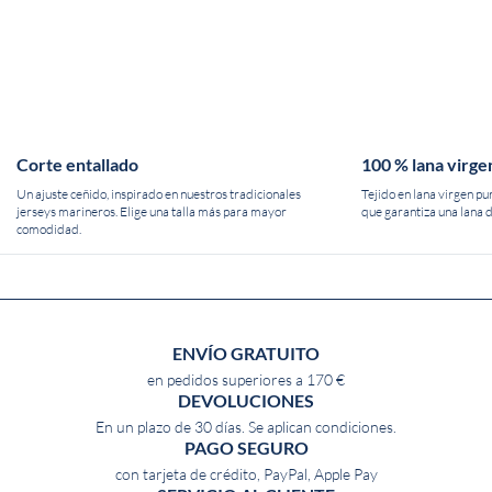
Corte entallado
100 % lana virge
Un ajuste ceñido, inspirado en nuestros tradicionales
Tejido en lana virgen pu
jerseys marineros. Elige una talla más para mayor
que garantiza una lana d
comodidad.
ENVÍO GRATUITO
en pedidos superiores a 170 €
DEVOLUCIONES
En un plazo de 30 días. Se aplican condiciones.
PAGO SEGURO
con tarjeta de crédito, PayPal, Apple Pay