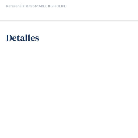
Referencia: 8738 MAREE II U-TULIPE
Detalles