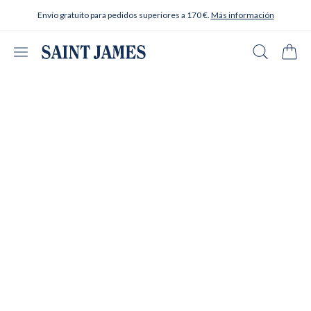
Ir al contenido
Envío gratuito para pedidos superiores a 170 €.
Más información
Abrir menú
Buscar en
Carrit