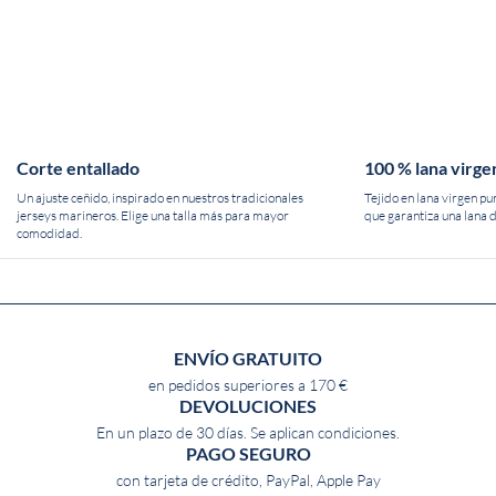
Corte entallado
100 % lana virge
Un ajuste ceñido, inspirado en nuestros tradicionales
Tejido en lana virgen pu
jerseys marineros. Elige una talla más para mayor
que garantiza una lana d
comodidad.
ENVÍO GRATUITO
en pedidos superiores a 170 €
DEVOLUCIONES
En un plazo de 30 días. Se aplican condiciones.
PAGO SEGURO
con tarjeta de crédito, PayPal, Apple Pay