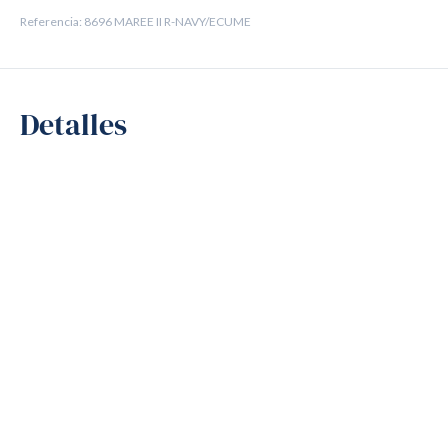
Referencia: 8696 MAREE II R-NAVY/ECUME
Detalles