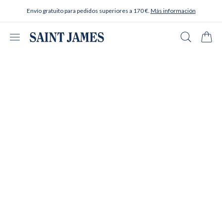
Ir al contenido
Envío gratuito para pedidos superiores a 170 €.
Más información
Abrir menú
Buscar en
Carrit