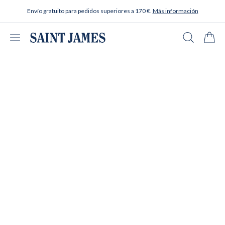
Ir al contenido
Envío gratuito para pedidos superiores a 170 €.
Más información
Abrir menú
Buscar en
Carrit