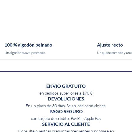
100 % algodón peinado
Ajuste recto
Un algodón suave y cómodo.
Un ajuste cómodo y un es
ENVÍO GRATUITO
en pedidos superiores a 170 €
DEVOLUCIONES
En un plazo de 30 días. Se aplican condiciones.
PAGO SEGURO
con tarjeta de crédito, PayPal, Apple Pay
SERVICIO AL CLIENTE
Consulte nuestras
preguntas frecuentes o
póngase en