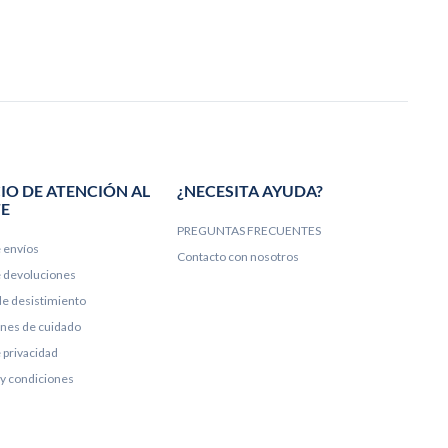
IO DE ATENCIÓN AL
¿NECESITA AYUDA?
TE
PREGUNTAS FRECUENTES
e envíos
Contacto con nosotros
de devoluciones
e desistimiento
ones de cuidado
e privacidad
y condiciones