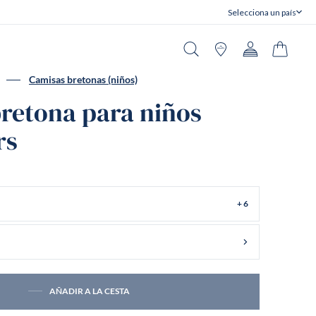
Selecciona un país
Cerrar
Buscar en
Tiendas
Cuenta
Carrito
Camisas bretonas (niños)
retona para niños
rs
+ 6
AÑADIR A LA CESTA