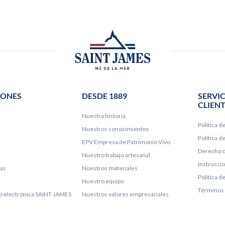
IONES
DESDE 1889
SERVIC
CLIEN
Nuestra historia
Política d
Nuestros conocimientos
Política 
EPV Empresa de Patrimonio Vivo
Derecho d
Nuestro trabajo artesanal
Instrucci
ías
Nuestros materiales
Política d
Nuestro equipo
Términos 
lo electrónica SAINT JAMES
Nuestros valores empresariales