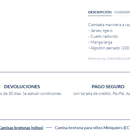
DESCRIPCIÓN
CUIDAD
Camiseta marinera a ra
- Jersey ligero
- Cuello redondo
- Manga larga
- Algodón peinado (100
Referencia: 2066 MINQU
DEVOLUCIONES
PAGO SEGURO
o de 30 días. Se aplican condiciones.
con tarjeta de crédito, PayPal, A
Camisa bretona para niños Miniquiers (
Camisas bretonas (niños)