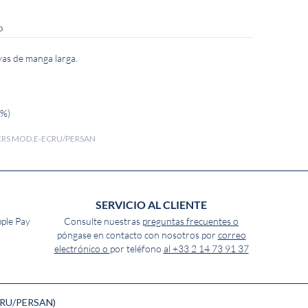
O
yas de manga larga.
 %)
IERS MOD.E-ECRU/PERSAN
SERVICIO AL CLIENTE
pple Pay
Consulte nuestras
preguntas frecuentes o
póngase en contacto con nosotros por
correo
electrónico o
por teléfono
al +33 2 14 73 91 37
ECRU/PERSAN)