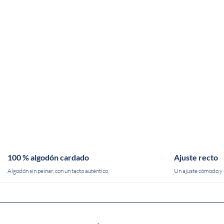
100 % algodón cardado
Ajuste recto
Algodón sin peinar, con un tacto auténtico.
Un ajuste cómodo y u