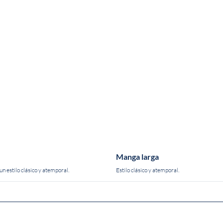
Manga larga
n estilo clásico y atemporal.
Estilo clásico y atemporal.