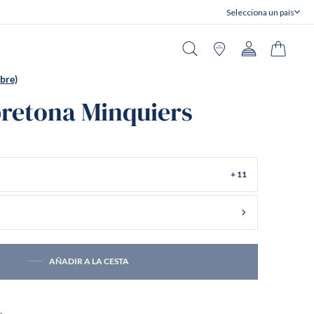
Selecciona un país
Cerrar
Buscar en
Tiendas
Cuenta
Carrito
bre)
retona Minquiers
+ 11
AÑADIR A LA CESTA