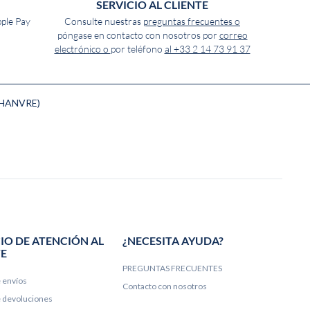
SERVICIO AL CLIENTE
pple Pay
Consulte nuestras
preguntas frecuentes o
póngase en contacto con nosotros por
correo
electrónico o
por teléfono
al +33 2 14 73 91 37
/CHANVRE)
IO DE ATENCIÓN AL
¿NECESITA AYUDA?
TE
PREGUNTAS FRECUENTES
e envíos
Contacto con nosotros
de devoluciones