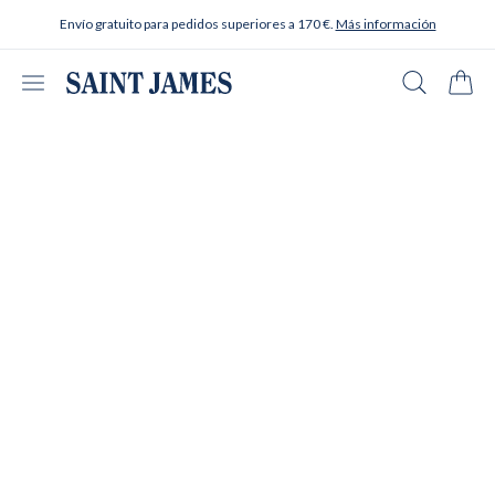
Ir al contenido
Envío gratuito para pedidos superiores a 170 €.
Más información
Abrir menú
Buscar en
Carrit