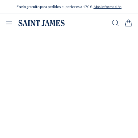
Ir al contenido
Envío gratuito para pedidos superiores a 170 €.
Más información
Abrir menú
Buscar en
Carrit