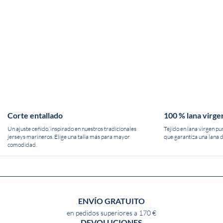
Corte entallado
100 % lana virge
Un ajuste ceñido, inspirado en nuestros tradicionales
Tejido en lana virgen pu
jerseys marineros. Elige una talla más para mayor
que garantiza una lana d
comodidad.
ENVÍO GRATUITO
en pedidos superiores a 170 €
DEVOLUCIONES