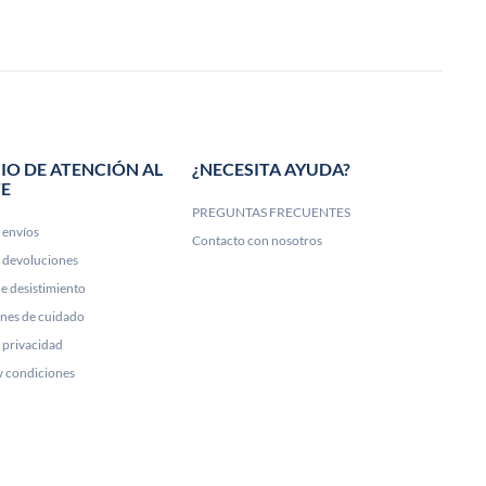
IO DE ATENCIÓN AL
¿NECESITA AYUDA?
TE
PREGUNTAS FRECUENTES
e envíos
Contacto con nosotros
e devoluciones
e desistimiento
ones de cuidado
e privacidad
y condiciones