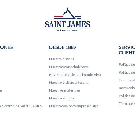
IONES
DESDE 1889
SERVIC
CLIEN
Nuestra historia
Política d
Nuestros conocimientos
Política d
EPV Empresa de Patrimonio Vivo
Derecho d
Nuestro trabajo artesanal
Instrucci
as
Nuestros materiales
Política d
Nuestro equipo
Términos 
lo electrónica SAINT JAMES
Nuestros valores empresariales