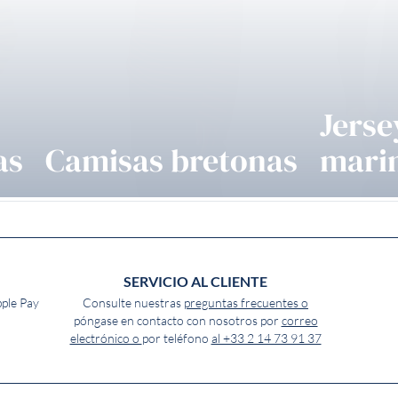
Jerse
as
Camisas bretonas
mari
SERVICIO AL CLIENTE
pple Pay
Consulte nuestras
preguntas frecuentes o
póngase en contacto con nosotros por
correo
electrónico o
por teléfono
al +33 2 14 73 91 37