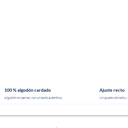
100 % algodón cardado
Ajuste recto
Algodón sin peinar, con un tacto auténtico.
Un ajuste cómodo y u