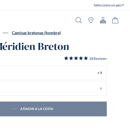
Selecciona un país
Cerrar
Buscar en
Tiendas
Cuenta
Carrito
Camisas bretonas (hombre)
éridien Breton
18
Reviews
+ 5
AÑADIR A LA CESTA