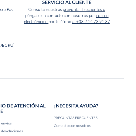
SERVICIO AL CLIENTE
pple Pay
Consulte nuestras
preguntas frecuentes o
póngase en contacto con nosotros por
correo
electrónico o
por teléfono
al +33 2 14 73 91 37
A/ECRU)
IO DE ATENCIÓN AL
¿NECESITA AYUDA?
TE
PREGUNTAS FRECUENTES
e envíos
Contacto con nosotros
de devoluciones