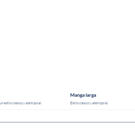
Manga larga
n estilo clásico y atemporal.
Estilo clásico y atemporal.