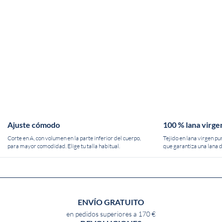
Ajuste cómodo
100 % lana virge
Corte en A, con volumen en la parte inferior del cuerpo,
Tejido en lana virgen pu
para mayor comodidad. Elige tu talla habitual.
que garantiza una lana d
ENVÍO GRATUITO
en pedidos superiores a 170 €