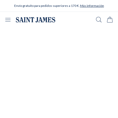
Ir al contenido
Envío gratuito para pedidos superiores a 170 €.
Más información
Abrir menú
Buscar en
Carrit