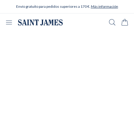
Ir al contenido
Envío gratuito para pedidos superiores a 170 €.
Más información
Abrir menú
Buscar en
Carrit