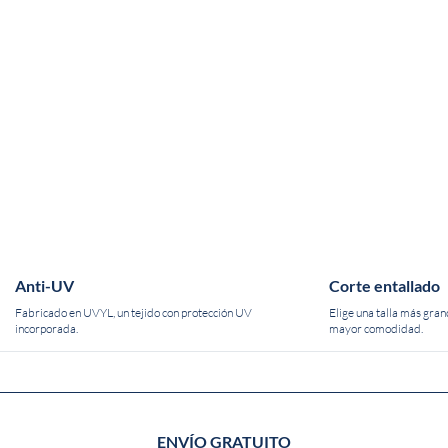
Anti-UV
Corte entallado
Fabricado en UVYL, un tejido con protección UV
Elige una talla más gran
incorporada.
mayor comodidad.
ENVÍO GRATUITO