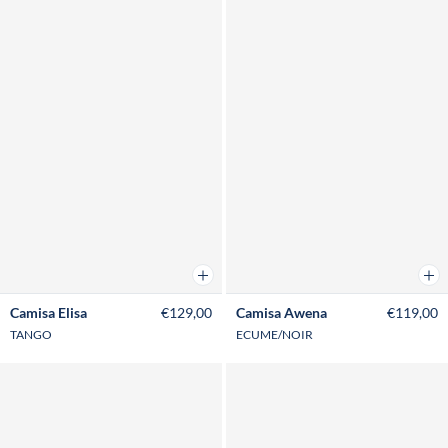
Añadir a la cesta
Añad
Camisa Elisa
€129,00
Camisa Awena
€119,00
TANGO
ECUME/NOIR