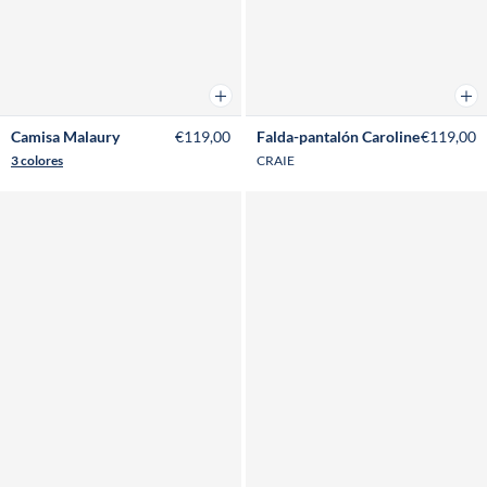
Añadir a la cesta
Añad
Camisa Malaury
€119,00
Falda-pantalón Caroline
€119,00
3 colores
CRAIE