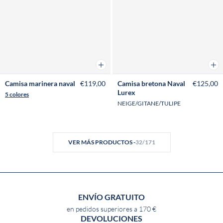
Añadir a la cesta
Añad
Camisa marinera naval
€119,00
Camisa bretona Naval
€125,00
Lurex
5 colores
NEIGE/GITANE/TULIPE
VER MÁS PRODUCTOS -
32/171
ENVÍO GRATUITO
en pedidos superiores a 170 €
DEVOLUCIONES