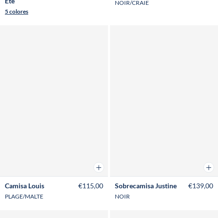
Eté
NOIR/CRAIE
5 colores
Añadir a la cesta
Añad
Camisa Louis
€115,00
Sobrecamisa Justine
€139,00
PLAGE/MALTE
NOIR