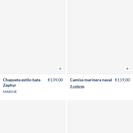
Añadir a la cesta
Añad
Chaqueta estilo bata
€139,00
Camisa marinera naval
€119,00
Zephyr
5 colores
MARINE