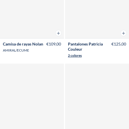
Añadir a la cesta
Añad
Camisa de rayas Nolan
€109,00
Pantalones Patricia
€125,00
Couleur
AMIRAL/ECUME
2 colores