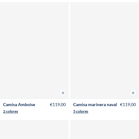
Añadir a la cesta
Añad
Camisa Amboise
€119,00
Camisa marinera naval
€119,00
2 colores
5 colores