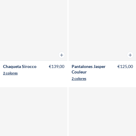
Añadir a la cesta
Añad
Chaqueta Sirocco
€139,00
Pantalones Jasper
€125,00
Couleur
2 colores
2 colores