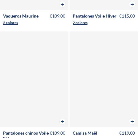
Añadir a la cesta
Añad
Vaqueros Maurine
€109,00
Pantalones Voile Hiver
€115,00
2 colores
2 colores
Añadir a la cesta
Añad
Pantalones chinos Voile
€109,00
Camisa Maël
€119,00