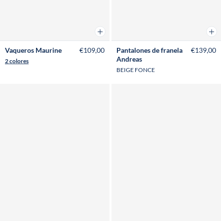
Añadir a la cesta
Añad
Vaqueros Maurine
€109,00
Pantalones de franela
€139,00
Andreas
2 colores
BEIGE FONCE