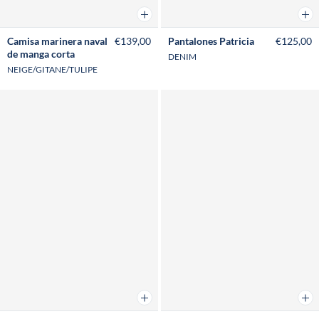
Añadir a la cesta
Añad
Camisa marinera naval
€139,00
Pantalones Patricia
€125,00
de manga corta
DENIM
NEIGE/GITANE/TULIPE
Añadir a la cesta
Añad