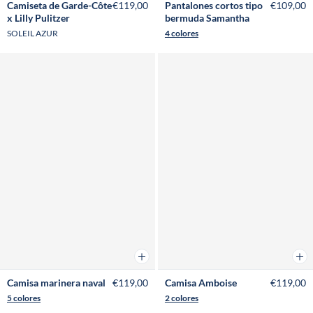
Camiseta de Garde-Côte
€119,00
Pantalones cortos tipo
€109,00
x Lilly Pulitzer
bermuda Samantha
SOLEIL AZUR
4 colores
Añadir a la cesta
Añad
Camisa marinera naval
€119,00
Camisa Amboise
€119,00
5 colores
2 colores