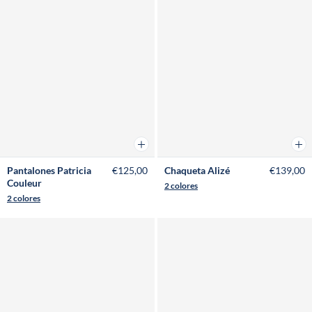
Añadir a la cesta
Añad
Pantalones Patricia
€125,00
Chaqueta Alizé
€139,00
Couleur
2 colores
2 colores