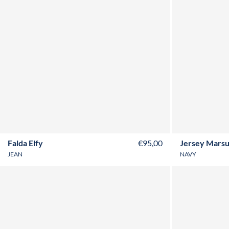
T36
T38
T40
T42
T44
T46
T48
T50
T52
Falda Elfy
€95,00
Jersey Marsu
JEAN
NAVY