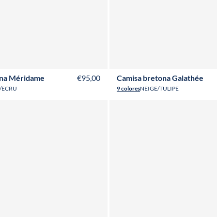
8
T40
T42
T44
T46
T48
T50
T52
T36
T38
T40
T42
T44
T46
T48
ona Méridame
€95,00
Camisa bretona Galathée
/ECRU
9 colores
NEIGE/TULIPE