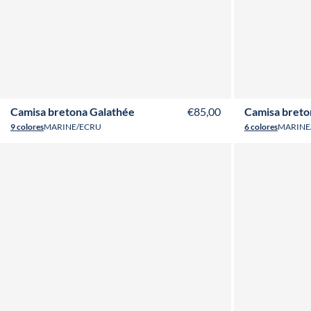
T36
T38
T40
T42
T44
T46
T48
T50
T52
T36
T3
Camisa bretona Galathée
€85,00
Camisa bret
9 colores
MARINE/ECRU
6 colores
MARINE