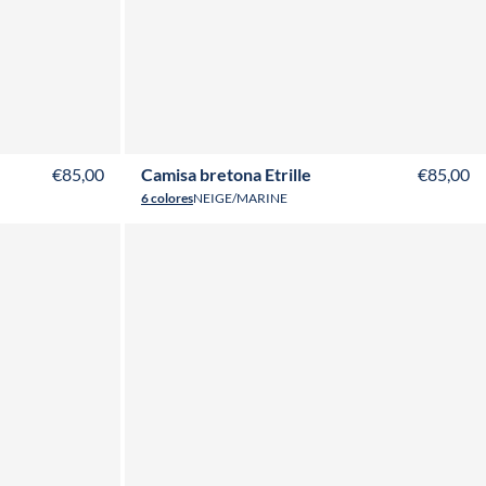
T50
T52
T36
T38
T40
T42
T44
T46
T48
T50
T52
€85,00
Camisa bretona Etrille
€85,00
6 colores
NEIGE/MARINE