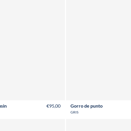
2Y
4Y
6Y
8Y
10Y
12Y
sin
€95,00
Gorro de punto
GRIS