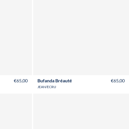
T50
T52
€65,00
Bufanda Bréauté
€65,00
JEAN/ECRU