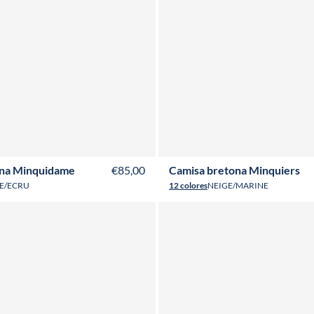
6
T38
T40
T42
T44
T46
T48
T50
XS
S
M
L
XL
XXL
3XL
4X
ona Minquidame
€85,00
Camisa bretona Minquiers
E/ECRU
12 colores
NEIGE/MARINE