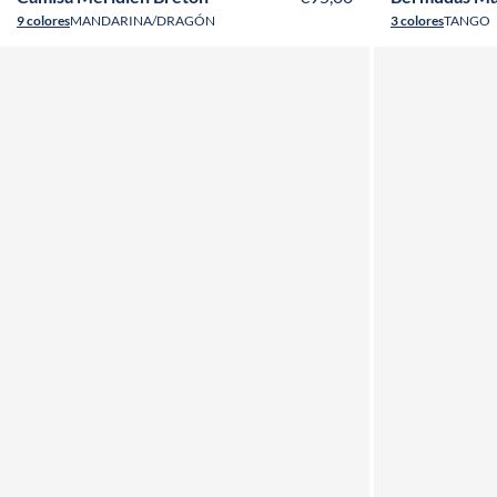
9 colores
MANDARINA/DRAGÓN
3 colores
TANGO