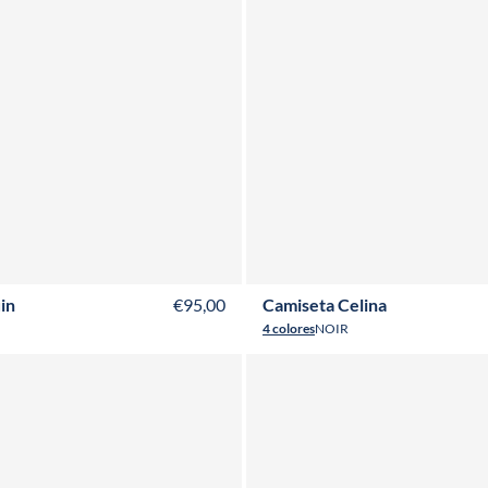
2Y
4Y
6Y
8Y
10Y
12Y
T36
T38
T40
T42
T44
T46
T48
in
€95,00
Camiseta Celina
4 colores
NOIR