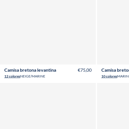
XS
S
M
L
XL
XXL
3XL
4XL
T34
T3
Camisa bretona levantina
€75,00
Camisa bret
12 colores
NEIGE/MARINE
10 colores
MARIN