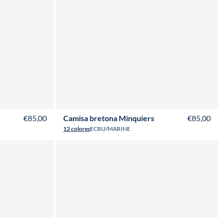
L
XS
S
M
L
XL
XXL
3XL
4XL
€85,00
Camisa bretona Minquiers
€85,00
12 colores
ECRU/MARINE