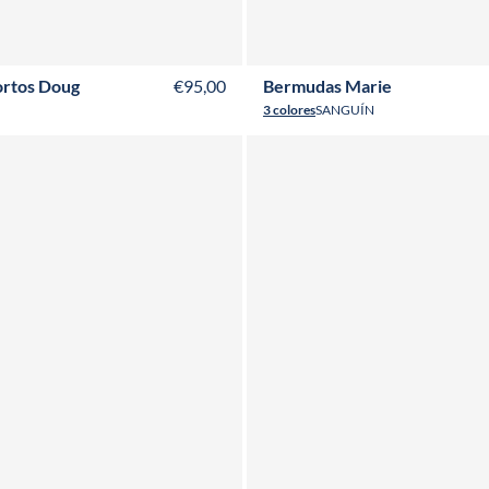
40
T42
T44
T46
T48
T50
T52
T36
T38
T40
T42
T44
T46
T48
ortos Doug
€95,00
Bermudas Marie
3 colores
SANGUÍN