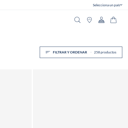
Selecciona un país
Cerrar
Buscar en
Tiendas
Cuenta
Carrito
FILTRAR Y ORDENAR
258 productos