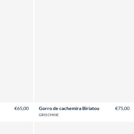
€65,00
Gorro de cachemira Biriatou
€75,00
GRIS CHINE