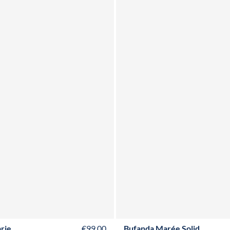
8
T40
T42
T44
T46
T48
T50
T52
rie
€99,00
Bufanda Marée Solid