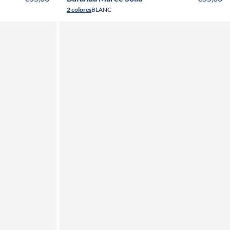
2 colores
BLANC