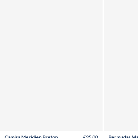
XS
S
M
L
XL
XXL
3XL
4XL
T36
T3
Camisa Meridien Breton
€95,00
Bermudas Ma