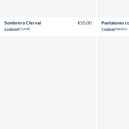
T38
T
Sombrero Clerval
€55,00
Pantalones c
2 colores
ECUME
7 colores
TANGO