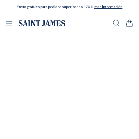
Ir al contenido
Envío gratuito para pedidos superiores a 170 €.
Más información
Abrir menú
Buscar en
Carrit